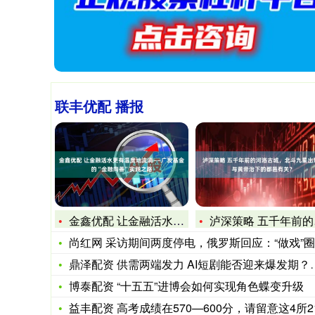
联丰优配 播报
金鑫优配 让金融活水更有温度地流淌——广发基金的“金融向善”
泸深策略 五千年前的河洛古城，北斗九星出现，与黄帝治下的都邑
尚红网 采访期间两度停电，俄罗斯回应：“做戏”圈钱，故意关
鼎泽配资 供需两端发力 AI短剧能否迎来爆发期？｜微研报
博泰配资 “十五五”进博会如何实现角色蝶变升级
益丰配资 高考成绩在570—600分，请留意这4所211大