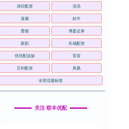
泽巨配资
演员
直播
好牛
爱德
博盈证券
新剧
长城配资
优优配送版
官宣
互利配资
凤凰
全部话题标签
关注 联丰优配