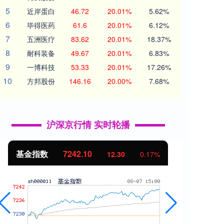
5
近岸蛋白
46.72
20.01%
5.62%
6
毕得医药
61.6
20.01%
6.12%
7
五洲医疗
83.62
20.01%
18.37%
8
耐科装备
49.67
20.01%
6.83%
9
一博科技
53.33
20.01%
17.26%
10
方邦股份
146.16
20.00%
7.68%
沪深京行情 实时轮播
基金指数
7242.10
国
12.30
0.17%