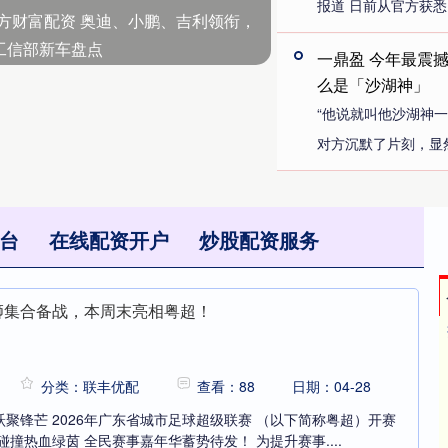
报道 日前从官方获悉，
方财富配资 奥迪、小鹏、吉利领衔，
工信部新车盘点
一鼎盈 今年最震
么是「沙湖神」
“他说就叫他沙湖神一
对方沉默了片刻，显然
台
在线配资开户
炒股配资服务
醒狮集合备战，本周末亮相粤超！
分类：联丰优配
查看：88
日期：04-28
聚锋芒 2026年广东省城市足球超级联赛 （以下简称粤超）开赛
撞热血绿茵 全民赛事嘉年华蓄势待发！ 为提升赛事....