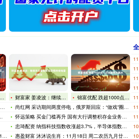
11
11
11
11
财富家 姜凌波：继续关注量能变动警惕持续缩量的情况
锦富优配 跌超1000点！日本股市大跳水
11
尚红网 采访期间两度停电，俄罗斯回应：“做戏”圈钱，故意关
11
怀远策略 买金门槛再升 国有大行调整积存金业务规则
11
忠琦配资 纳指科技指数收涨超3.7%，半导体指数涨超4.6%
10
学
惠盈财富 沐沐说生肖：11月18日 周二农历九月廿九，哪些属
10