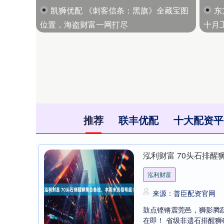
凯狮优配 《刺客信条：黑旗》全藏宝图
东
位置，海盗财富一网打尽
十月
推荐
联丰优配
十大配资平
泓利财富 70头石排
泓利财富
来源：普臣配资官网
鼓点铿锵震莞邑，狮影腾跃
在即！ 省级非遗石排醒狮碰