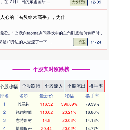
在12月11日的东盟国际....
12-09
大发配资
撼人心的「旮旯给木高手」，为什
鼎盈。” 当我向taoma询问游戏中的主角到底如何称呼时，
是和身边的人交流了一下....
11-24
一鼎盈
个股实时涨跌榜
个股跌幅
个股流入
个股流出
换手率
个股涨幅
排名
名称
最新价
涨幅
换手率
1
N展芯
116.52
396.89%
79.39%
2
锐翔智能
110.02
20.21%
16.80%
3
志特新材
14.8
20.03%
14.18%
4
博腾股份
20.44
20.02%
14.77%