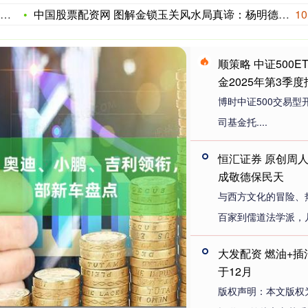
中国股票配资网 图解金锁玉关风水局真谛：杨明德大师揭秘住宅旺
10
顺策略 中证500
金2025年第3季
博时中证500交易
司基金托....
恒汇证券 原创周
成敬德保民天
与西方文化的冒险、
百家到儒道法学派，几
大发配资 燃油+插
于12月
版权声明：本文版权