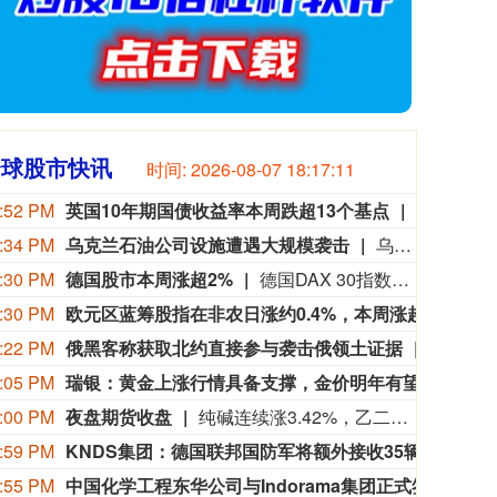
全球股市快讯
时间:
2026-08-07 18:17:13
:52 PM
英国10年期国债收益率本周跌超13个基点
周五（8月7日）欧市尾盘，英国10年期国债收益率跌2.3个基点，报4.915%，北京时间20:30发布美国非农就业报告时从4.94%附近跳水至接近4.9%的水平，本周累计下跌13.3个基点。两年期英债收益率跌2.2个基点，报4.276%，非农就业报告出炉时从4.3%附近跳水至4.25%附近，本周累跌12.5个基点。本周，30年期英债收益率累跌11.6个基点，50年期英债收益率累跌9.4个基点。2/10年期英债收益率利差累跌0.922个基点，报+63.880个基点。
:34 PM
乌克兰石油公司设施遭遇大规模袭击
乌克兰石油天然气公司7日说，该公司旗下乌克兰石油公司遭遇了近几个月来最大规模的袭击。乌克兰石油天然气公司在官网发布消息说，俄方过去一晚袭击了乌克兰石油公司7处石油和天然气生产设施，导致公司关键生产设备受损、油气产量大幅下降。袭击未造成人员伤亡。（新华社）
:30 PM
德国股市本周涨超2%
德国DAX 30指数初步收涨0.87%，报26368.48点，本周累计上涨大约2.8%。法国股指初步收涨0.38%，意大利股指初步收涨0.11%、银行指数跌0.17%，英国股指初步收涨0.44%。
:30 PM
欧元区蓝筹股指在非农日涨约0.4%，本周涨超4%
欧洲S
:22 PM
俄黑客称获取北约直接参与袭击俄领土证据
据俄罗
:05 PM
瑞银：黄金上涨行情具备支撑，金价明年有望向5000美元迈进
瑞银
:00 PM
夜盘期货收盘
纯碱连续涨3.42%，乙二醇连续涨2.01%，焦煤连续涨1.71%，玻璃连续涨1.47%，苯乙烯连续涨1.20%。
:59 PM
KNDS集团：德国联邦国防军将额外接收35辆BOXER RCT30战车。荷兰陆军将再接收34辆 BOXER RCT30战车。
KND
:55 PM
中国化学工程东华公司与Indorama集团正式签署安阳清洁制气示范项目EPC合同
据东华