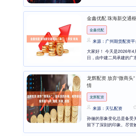
金鑫优配 珠海新交通枢
金鑫优配
来源：广州期货配资平
大家好！ 今天是2026年
日，由中建二局承建的广东
龙辉配资 放弃“微商头
情
北证50
1134.24
3
0.93%
11.37
1.01
龙辉配资
来源：天弘配资
孙俪的形象变化总是备受
留下了深刻的印象。尽管她