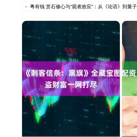
粤有钱 赏石修心与“观者效应”：从《论语》到量子哲学的同源启