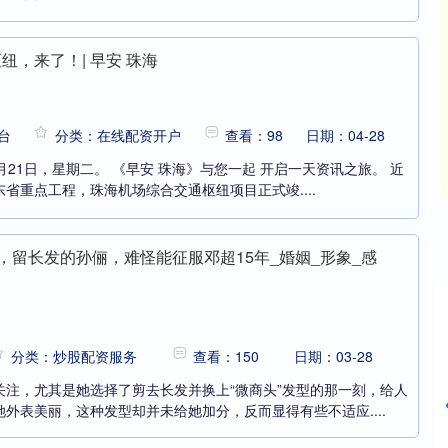
纽，来了！| 早安 珠海
台
分类：在线配资开户
查看：98
日期：04-28
4月21日，星期二。 《早安 珠海》与您一起 开启一天资讯之旅。 近
省重点工程，珠海机场综合交通枢纽项目正式竣....
”，留长发的孙俪，难怪能征服邓超15年_婚姻_形象_感
创业板指
3563.12
%
47.56
1.35%
分类：炒股配资服务
查看：150
日期：03-28
关注，尤其是她选择了剪去长发并换上“微商头”发型的那一刻，给人
外表美丽，这种发型却并未给她加分，反而显得有些不适应....