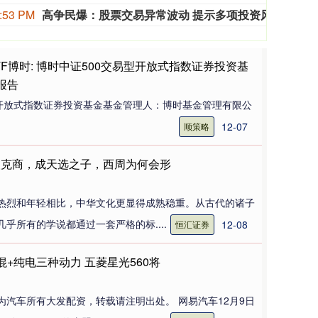
:53 PM
高争民爆：股票交易异常波动 提示多项投资风险
高争民
ETF博时: 博时中证500交易型开放式指数证券投资基
度报告
型开放式指数证券投资基金基金管理人：博时基金管理有限公
12-07
顺策略
人克商，成天选之子，西周为何会形
热烈和年轻相比，中华文化更显得成熟稳重。从古代的诸子
乎所有的学说都通过一套严格的标....
12-08
恒汇证券
混+纯电三种动力 五菱星光560将
为汽车所有大发配资，转载请注明出处。 网易汽车12月9日