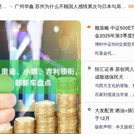
I
广州华鑫 苏州为什么不顾国人感情累次与日本勾肩搭背？背后支撑
09
顺策略 中证500
金2025年第3季
博时中证500交易
司基金托....
恒汇证券 原创周
成敬德保民天
与西方文化的冒险、
百家到儒道法学派，几
大发配资 燃油+插
于12月
版权声明：本文版权