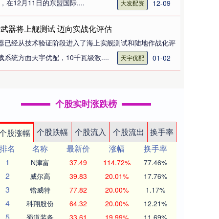
在12月11日的东盟国际....
12-09
大发配资
光武器将上舰测试 迈向实战化评估
器已经从技术验证阶段进入了海上实舰测试和陆地作战化评
系统方面天宇优配，10千瓦级激....
01-02
天宇优配
个股实时涨跌榜
个股跌幅
个股流入
个股流出
换手率
个股涨幅
排名
名称
最新价
涨幅
换手率
1
N津富
37.49
114.72%
77.46%
2
威尔高
39.83
20.01%
17.76%
3
锴威特
77.82
20.00%
1.17%
4
科翔股份
64.32
20.00%
12.21%
5
蜀道装备
33.61
19.99%
11.69%