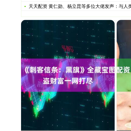
天天配资 黄仁勋、杨立昆等多位大佬发声：与人类智慧媲美的A