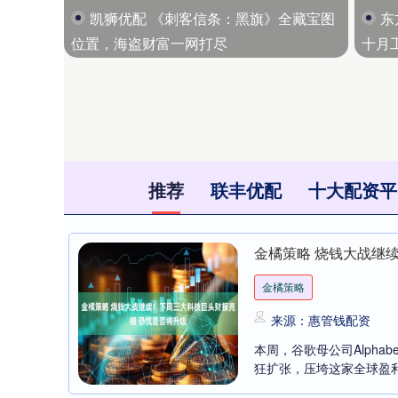
凯狮优配 《刺客信条：黑旗》全藏宝图
东
位置，海盗财富一网打尽
十月
推荐
联丰优配
十大配资平
金橘策略 烧钱大战继
金橘策略
来源：惠管钱配资
本周，谷歌母公司Alpha
狂扩张，压垮这家全球盈利