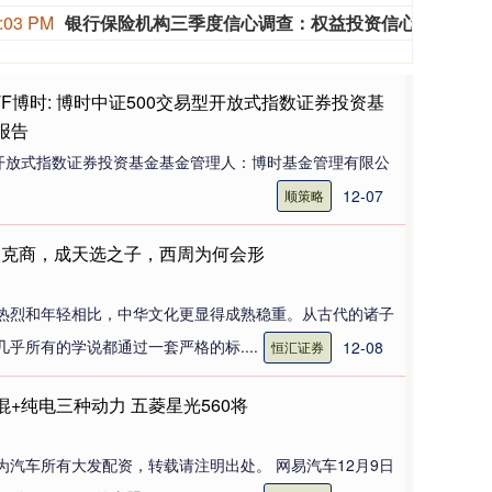
:03 PM
银行保险机构三季度信心调查：权益投资信心环比回升 配置意愿增强
中国
ETF博时: 博时中证500交易型开放式指数证券投资基
度报告
型开放式指数证券投资基金基金管理人：博时基金管理有限公
12-07
顺策略
人克商，成天选之子，西周为何会形
热烈和年轻相比，中华文化更显得成熟稳重。从古代的诸子
乎所有的学说都通过一套严格的标....
12-08
恒汇证券
混+纯电三种动力 五菱星光560将
为汽车所有大发配资，转载请注明出处。 网易汽车12月9日