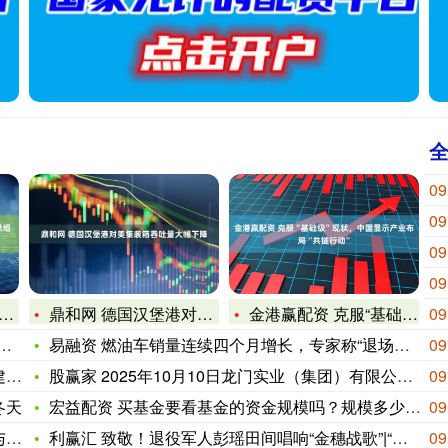
09
09
09
09
鼎和网 德国汉堡港对美集装箱吞吐量大幅下降
金港赢配资 克服“基础级”现状，中国显示产业布局“共链行动”
09
易融资 燃油车销量连续四个月增长，专家称“退场论”为时尚早
09
行
股赢家 2025年10月10日龙门实业（集团）有限公司西三街
09
冬天
宏益配资 买基金要看基金的资金规模吗？规模多少合适？
09
邑
利赢汇 致敬！退役军人彭瑶田间唱响“金穗战歌”|“青春长沙·
09