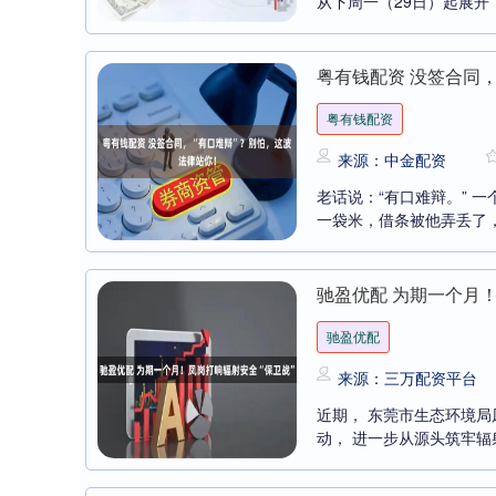
从下周一（29日）起展开，
粤有钱配资 没签合同
粤有钱配资
来源：中金配资
老话说：“有口难辩。” 
一袋米，借条被他弄丢了，
驰盈优配 为期一个月！
驰盈优配
来源：三万配资平台
近期， 东莞市生态环境局
动， 进一步从源头筑牢辐射