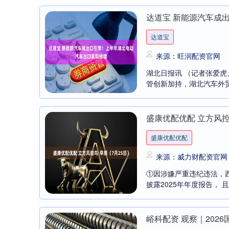
达道宝 新能源汽车成
达道宝
来源：旺润配资官网
湖北日报讯 （记者张爱
管创新加持，湖北汽车外贸
盛康优配优配 立方风控
盛康优配优配
北证50
1122.88
-0.15%
3.42
0.30%
来源：威力财配资官网
①因涉嫌严重违纪违法，西
披露2025年年度报告， 
峪科配资 观察｜20