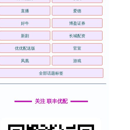
泽巨配资
演员
直播
爱德
好牛
博盈证券
新剧
长城配资
优优配送版
官宣
凤凰
游戏
全部话题标签
关注 联丰优配