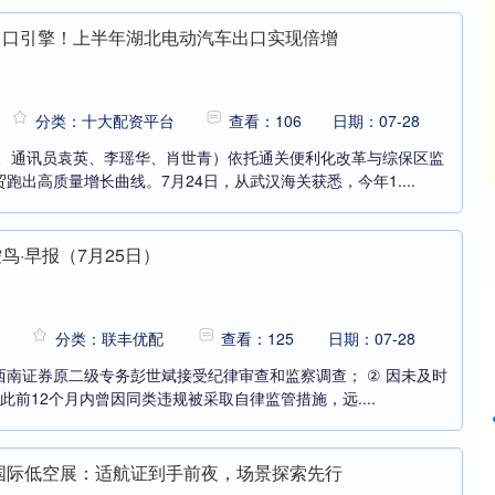
出口引擎！上半年湖北电动汽车出口实现倍增
分类：十大配资平台
查看：106
日期：07-28
虎、通讯员袁英、李瑶华、肖世青）依托通关便利化改革与综保区监
跑出高质量增长曲线。7月24日，从武汉海关获悉，今年1....
鸟·早报（7月25日）
创业板指
3515.56
-19.58
-0.55%
分类：联丰优配
查看：125
日期：07-28
南证券原二级专务彭世斌接受纪律审查和监察调查； ② 因未及时
且此前12个月内曾因同类违规被采取自律监管措施，远....
26国际低空展：适航证到手前夜，场景探索先行