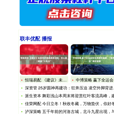
联丰优配 播报
恒瑞易配 《建议》未提经济增速具体目标，怎么看 | 解读“十
中博策略 赢下全运会羽毛球混双金牌，“雅思组合”精彩谢幕
深资管 25岁圆神再建功：狂奔压迫 凌空外脚背进空门！16场
派生资本 舞彩浅山本周末将迎赏红叶客流高峰，建议市民错峰出
佳荣网配 今日立冬！秋收冬藏，万物蛰伏，你好
泸深策略 五千年前的河洛古城，北斗九星出现，与黄帝治下的都