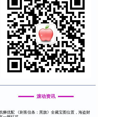
滚动资讯
凯狮优配 《刺客信条：黑旗》全藏宝图位置，海盗财
富一网打尽