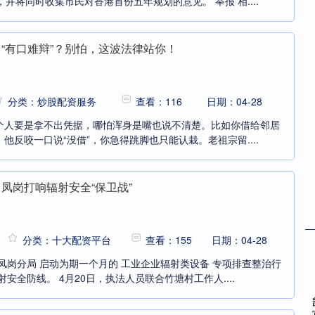
并将同时收集市民对香港首份五年规划的意见。 举报 相....
，“有口难辩”？别怕，这波法律站你！
分类：炒股配资服务
查看：116
日期：04-28
一个人要是拿不出凭据，哪怕浑身是嘴也说不清楚。比如你借给邻居
他反咬一口说“没借”，你急得跳脚也只能认栽。老祖宗留....
凤岗打响辐射安全“保卫战”
分类：十大配资平台
查看：155
日期：04-28
凤岗分局 启动为期一个月的 工业企业辐射类设备 专项排查整治行
安全防线。 4月20日，执法人员联合竹塘村工作人....