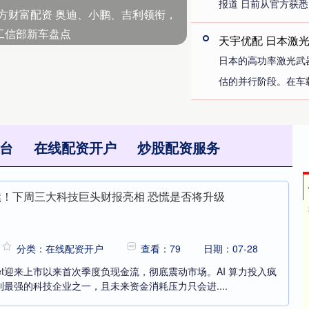
报道 日前从官方获悉，
方财富配资 奥迪、小鹏、吉利领衔，
工信部新车盘点
天宇优配 日本激
日本的高功率激光武
估的并行阶段。在车载
台
在线配资开户
炒股配资服务
续！下周三大科技巨头财报亮相 恐慌是否将升级
分类：在线配资开户
查看：79
日期：07-28
bet迎来上市以来首次季度负现金流，彻底震动市场。AI 算力投入疯
最强的科技企业之一，且未来资金消耗压力只会进....