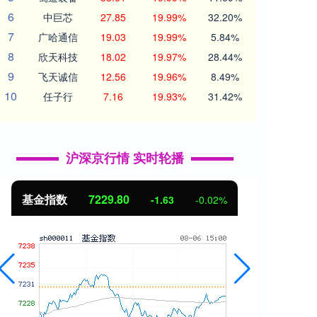
6
中巨芯
27.85
19.99%
32.20%
7
广哈通信
19.03
19.99%
5.84%
8
欣天科技
18.02
19.97%
28.44%
9
飞天诚信
12.56
19.96%
8.49%
10
任子行
7.16
19.93%
31.42%
沪深京行情 实时轮播
基金指数
7229.80
国
-1.63
-0.02%