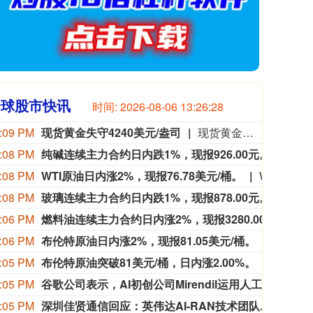
全球股市快讯
时间:
2026-08-06 13:26:30
:09 PM
现货黄金失守4240美元/盎司
现货黄金失守4240美元/盎司，日内跌0.19%。
:08 PM
纯碱连续主力合约日内跌1%，现报926.00元。
纯碱连
:08 PM
WTI原油日内涨2%，现报76.78美元/桶。
WTI原油日内涨2%，现报76.78美元/桶。
:08 PM
玻璃连续主力合约日内跌1%，现报878.00元。
玻璃连
:06 PM
燃料油连续主力合约日内涨2%，现报3280.00元。
燃料油
:06 PM
布伦特原油日内涨2%，现报81.05美元/桶。
布伦特原
:05 PM
布伦特原油突破81美元/桶，日内涨2.00%。
布伦特原
:05 PM
谷歌公司表示，AI初创公司Mirendil运用人工智能超级计算机TPU和GPU处理预训练和后训练应用。
谷歌公
:05 PM
深圳佳贤通信回应：英伟达AI-RAN技术团队曾到访公司，双方已成立技术工作组
8月6